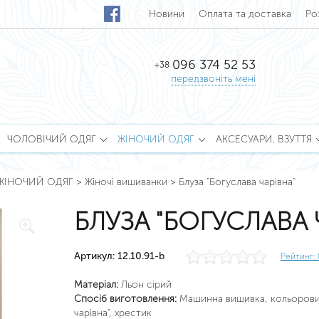
Новини
Оплата та доставка
Ро
096 374 52 53
+38
передзвоніть мені
ЧОЛОВІЧИЙ ОДЯГ
ЖІНОЧИЙ ОДЯГ
АКСЕСУАРИ. ВЗУТТЯ
ЖІНОЧИЙ ОДЯГ
>
Жіночі вишиванки
>
Блуза "Богуслава чарівна"
БЛУЗА "БОГУСЛАВА 
Артикул: 12.10.91-b
Рейтинг:
Матеріал:
Льон сірий
Спосіб виготовлення:
Машинна вишивка, кольорови
чарівна", хрестик