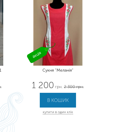
1
Сукня "Меланія"
1 200
.
грн.
2 300 грн.
купити в один клік