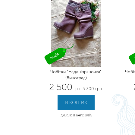
Чобітки "Наддніпряночка"
Чобі
(Виноград)
2 500
грн.
5 300 грн.
купити в один клік