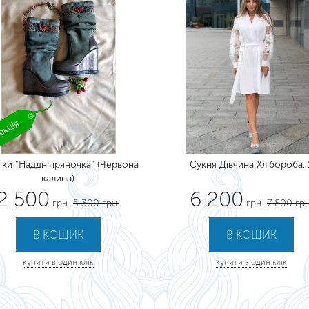
тки "Наддніпряночка" (Червона
Сукня Дівчина Хлібороба. 
калина)
2 500
6 200
грн.
5 300 грн.
грн.
7 800 грн
купити в один клік
купити в один клік