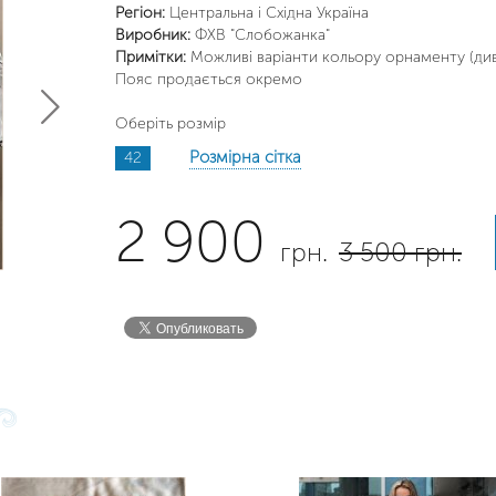
Регіон:
Центральна і Східна Україна
Виробник:
ФХВ "Слобожанка"
Примітки:
Можливі варіанти кольору орнаменту (диві
Пояс продається окремо
Оберіть розмір
Розмірна сітка
42
2 900
грн.
3 500 грн.