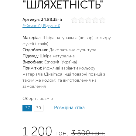
"ШЛЯХЕТНІСТЬ"
Артикул: 34.88.35-b
Рейтинг:
0
| Відгуків: 0
Матеріал:
Шкіра натуральна (велюр) кольору
фуксії (Італія)
Оздоблення
:
Декоративна фурнітура
Підклад
:
Шкіра натуральна
Виробник
:
Etnosvit (Україна)
Примітки:
Можливі варіанти кольору
матеріалів (Дивіться інші товарні позиції з
таким же кодом) та виготовлення на
замовлення
Оберіть розмір
Розмірна сітка
37
39
1 200
грн.
3 500 грн.