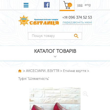
укр
eng
0
096 374 52 53
+38
передзвоніть мені
КАТАЛОГ ТОВАРІВ
>
АКСЕСУАРИ. ВЗУТТЯ
>
Етнічне взуття
>
Туфлі "Шляхетність"